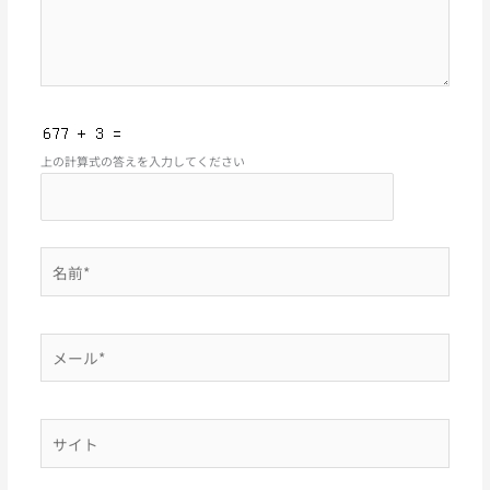
上の計算式の答えを入力してください
名
前
*
メ
ー
ル
*
サ
イ
ト