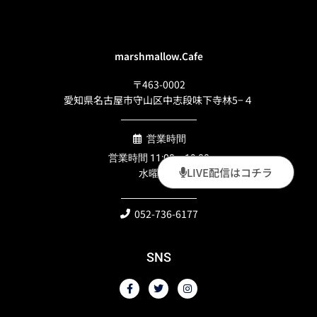
marshmallow.Cafe
〒463-0002
愛知県名古屋市守山区中志段味下寺林5−４
営業時間
営業時間 11:00〜19:00
LIVE配信はコチラ
水曜定休
052-736-6177
SNS
F
T
I
a
w
n
c
i
s
e
t
t