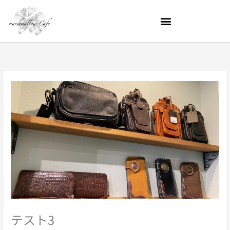
内
容
を
ス
キ
ッ
プ
テスト3